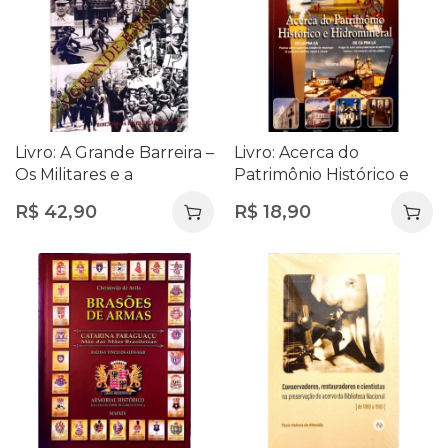
Livro: A Grande Barreira –
Livro: Acerca do
Os Militares e a
Patrimônio Histórico e
Esquerda Radical no
Hidromineral (Vol. I) –
R$
42,90
R$
18,90
Brasil (1930-1968)
Eugênio Ferraz