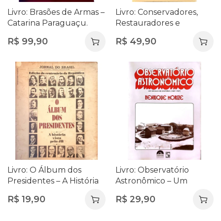
Livro: Brasões de Armas –
Livro: Conservadores,
Catarina Paraguaçu.
Restauradores e
Mãe das Mães Brasileiras
Cientistas na
R$
99,90
R$
49,90
Preservação do Acervo
da Biblioteca Nacional
(1880–1980) – Thais
Helena de Almeida |
Livro Novo Lacrado
Livro: O Álbum dos
Livro: Observatório
Presidentes – A História
Astronômico – Um
Vista pelo JB
Século de História (1827-
R$
19,90
R$
29,90
1927) – Henrique Morize