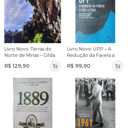
Livro Novo: Terras do
Livro Novo: UPP – A
Norte de Minas – Gilda
Redução da Favela a
de Castro | Vale do São
Três Letras – Marielle
R$
129,90
R$
99,90
Francisco
Franco