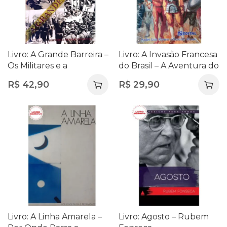
Livro: A Grande Barreira –
Livro: A Invasão Francesa
Os Militares e a
do Brasil – A Aventura do
Esquerda Radical no
Corsário Du Clerc no Rio
R$
42,90
R$
29,90
Brasil (1930-1968)
de Janeiro
Livro: A Linha Amarela –
Livro: Agosto – Rubem