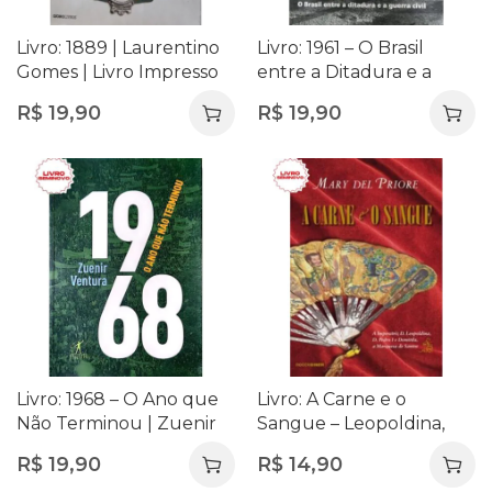
Livro: 1889 | Laurentino
Livro: 1961 – O Brasil
Gomes | Livro Impresso
entre a Ditadura e a
Guerra Civil
R$
19,90
R$
19,90
Livro: 1968 – O Ano que
Livro: A Carne e o
Não Terminou | Zuenir
Sangue – Leopoldina,
Ventura
Dom Pedro I e Domitila
R$
19,90
R$
14,90