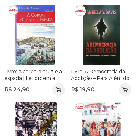
Livro: A coroa, a cruz e a
Livro: A Democracia da
espada | Lei, ordem e
Abolição – Para Além do
corrupção no Brasil: 4
Império, das Prisões e da
R$
24,90
R$
19,90
Tortura – Angela Y. Davis