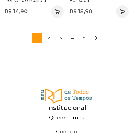
Por Onde Passa a
Fonseca
Proximidades
R$
14,90
R$
18,90
1
2
3
4
5
Institucional
Quem somos
Contato