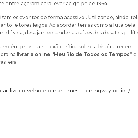
e entrelaçaram para levar ao golpe de 1964.
zam os eventos de forma acessível. Utilizando, ainda, 
uanto leitores leigos. Ao abordar temas como a luta pela
em dúvida, desejam entender as raízes dos desafios políti
mbém provoca reflexão crítica sobre a história recente 
gora na
livraria online “Meu Rio de Todos os Tempos”
e 
sileira.
ar-livro-o-velho-e-o-mar-ernest-hemingway-online/