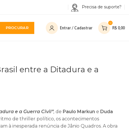
Precisa de suporte?
0
PROCURAR
Entrar / Cadastrar
R$
0,00
Brasil entre a Ditadura e a
tadura e a Guerra Civil”
,
de
Paulo Markun
e
Duda
 ritmo de thriller político, os acontecimentos
am à inesperada renúncia de Jânio Quadros. A obra