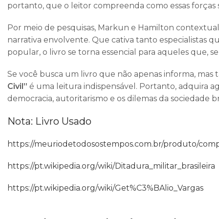
portanto, que o leitor compreenda como essas forças s
Por meio de pesquisas, Markun e Hamilton contextuali
narrativa envolvente. Que cativa tanto especialistas q
popular, o livro se torna essencial para aqueles que, s
Se você busca um livro que não apenas informa, mas ta
Civil”
é uma leitura indispensável. Portanto, adquira a
democracia, autoritarismo e os dilemas da sociedade bra
Nota: Livro Usado
https://meuriodetodosostempos.com.br/produto/compr
https://pt.wikipedia.org/wiki/Ditadura_militar_brasileira
https://pt.wikipedia.org/wiki/Get%C3%BAlio_Vargas