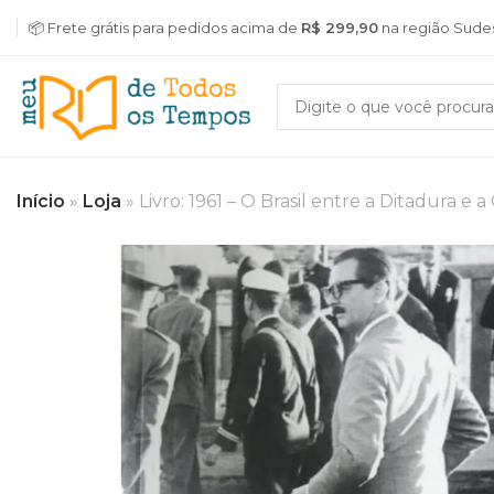
📦 Frete grátis para pedidos acima de
R$ 299,90
na região Sude
Início
»
Loja
»
Livro: 1961 – O Brasil entre a Ditadura e a