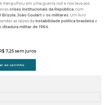
e mergulhou em uma guerra civil e nos leva aos
iores
crises institucionais da República
, com
 Brizola
,
João Goulart
e
os militares
. Um livro
ender as raízes da
instabilidade política brasileira
e
 à
ditadura militar de 1964
.
R$
7,25
sem juros
ar ao carrinho