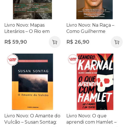
Livro Novo: Mapas
Livro Novo: Na Raça –
Literários – O Rio em
Como Guilherme
Histórias
Benchimol Criou a XP e
R$
59,90
R$
26,90
Revolucionou o
Mercado Financeiro
Brasileiro – Maria Luíza
Filgueiras
Livro Novo: O Amante do
Livro Novo: O que
Vulcão – Susan Sontag:
aprendi com Hamlet –