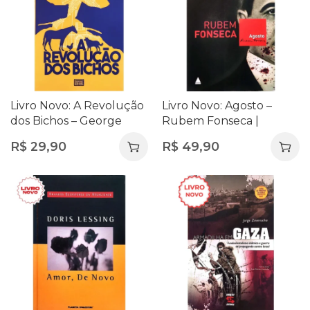
Livro Novo: A Revolução
Livro Novo: Agosto –
dos Bichos – George
Rubem Fonseca |
Orwell
Suspense, História e
R$
29,90
R$
49,90
Ficção na Crítica Social
Brasileira