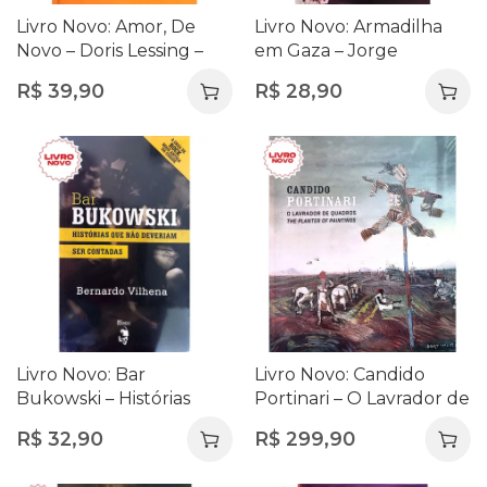
Livro Novo: Amor, De
Livro Novo: Armadilha
Novo – Doris Lessing –
em Gaza – Jorge
Uma Reflexão Profunda
Zaverucha
R$
39,90
R$
28,90
sobre o Amor e os
Relacionamentos
Livro Novo: Bar
Livro Novo: Candido
Bukowski – Histórias
Portinari – O Lavrador de
Que Não Deveriam Ser
Quadros (The Planter
R$
32,90
R$
299,90
Contadas – Bernardo
Of Paintings) – Projeto
Vilhena
Portinari | Capa dura