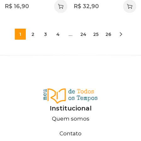
Um Romance Profundo
Leandro Karnal
R$
16,90
R$
32,90
sobre Amor, Desejo e
Autodescobrimento
1
2
3
4
…
24
25
26
Institucional
Quem somos
Contato