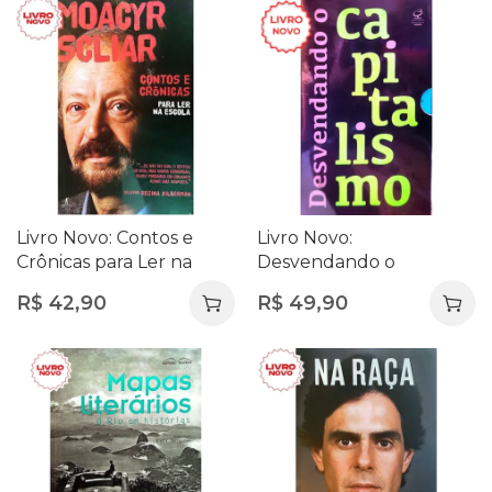
Livro Novo: Contos e
Livro Novo:
Crônicas para Ler na
Desvendando o
Escola – Moacyr Scliar |
Capitalismo (Box – 3
R$
42,90
R$
49,90
Literatura Brasileira
Livros) – Eduardo
Contemporânea
Moreira