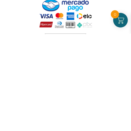
0
Atendimento
De Segunda a Sexta-feira - das 09 às 17h00
(exceto feriados)
(21) 99826-7053
CNPJ: 42.484.211.0001-97
Redes sociais