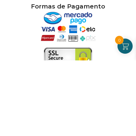
Formas de Pagamento
0
Atendimento
De Segunda a Sexta-feira - das 09 às 17h00
(exceto feriados)
(21) 99826-7053
CNPJ: 42.484.211.0001-97
Redes sociais