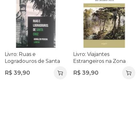
Livro: Ruas e
Livro: Viajantes
Logradouros de Santa
Estrangeiros na Zona
Cruz – Adinalzir Pereira
Oeste Carioca do Século
R$
39,90
R$
39,90
Lamego | Livro Novo
XIX – Adinalzir Pereira
Lamego | Livro Novo