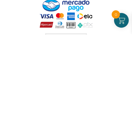
0
Atendimento
De Segunda a Sexta-feira - das 09 às 17h00
(exceto feriados)
(21) 99826-7053
CNPJ: 42.484.211.0001-97
Redes sociais