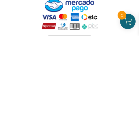
0
Atendimento
De Segunda a Sexta-feira - das 09 às 17h00
(exceto feriados)
(21) 99826-7053
CNPJ: 42.484.211.0001-97
Redes sociais