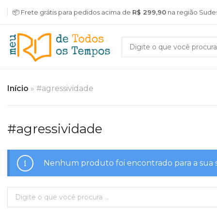
📦 Frete grátis para pedidos acima de
R$ 299,90
na região Sude
Início
»
#agressividade
#agressividade
Nenhum produto foi encontrado para a sua 