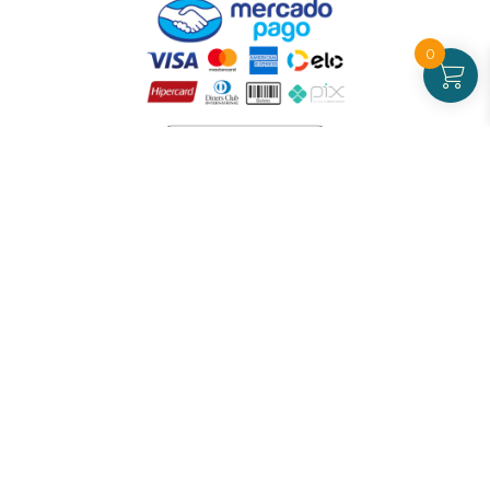
0
Atendimento
De Segunda a Sexta-feira - das 09 às 17h00
(exceto feriados)
(21) 99826-7053
CNPJ: 42.484.211.0001-97
Redes sociais