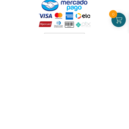
0
Atendimento
De Segunda a Sexta-feira - das 09 às 17h00
(exceto feriados)
(21) 99826-7053
CNPJ: 42.484.211.0001-97
Redes sociais