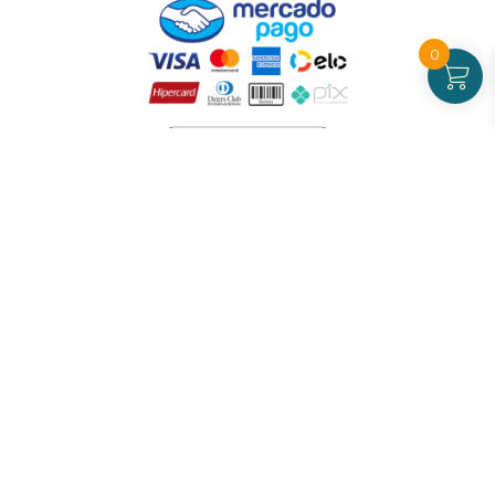
0
Atendimento
De Segunda a Sexta-feira - das 09 às 17h00
(exceto feriados)
(21) 99826-7053
CNPJ: 42.484.211.0001-97
Redes sociais