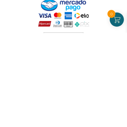
0
Atendimento
De Segunda a Sexta-feira - das 09 às 17h00
(exceto feriados)
(21) 99826-7053
CNPJ: 42.484.211.0001-97
Redes sociais