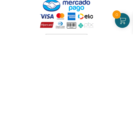
0
Atendimento
De Segunda a Sexta-feira - das 09 às 17h00
(exceto feriados)
(21) 99826-7053
CNPJ: 42.484.211.0001-97
Redes sociais