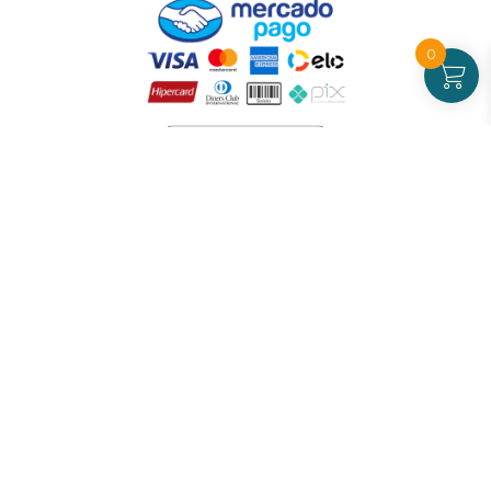
0
Atendimento
De Segunda a Sexta-feira - das 09 às 17h00
(exceto feriados)
(21) 99826-7053
CNPJ: 42.484.211.0001-97
Redes sociais