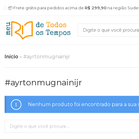
📦 Frete grátis para pedidos acima de
R$ 299,90
na região Sude
Início
»
#ayrtonmugnainijr
#ayrtonmugnainijr
Nenhum produto foi encontrado para a sua 