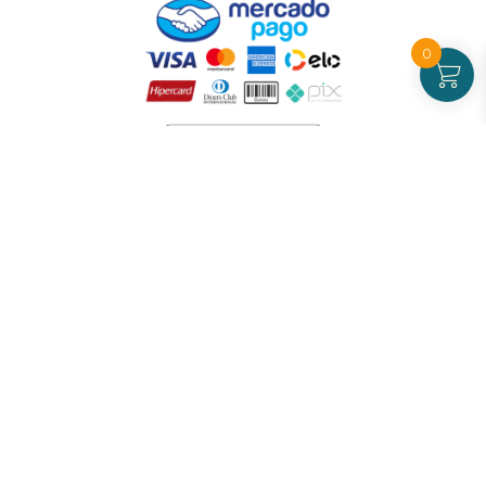
0
Atendimento
De Segunda a Sexta-feira - das 09 às 17h00
(exceto feriados)
(21) 99826-7053
CNPJ: 42.484.211.0001-97
Redes sociais