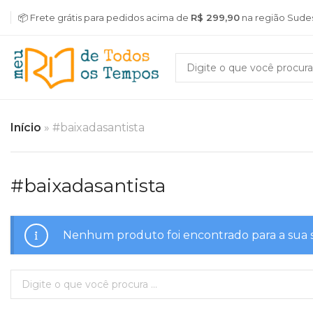
📦 Frete grátis para pedidos acima de
R$ 299,90
na região Sude
Início
»
#baixadasantista
#baixadasantista
Nenhum produto foi encontrado para a sua 