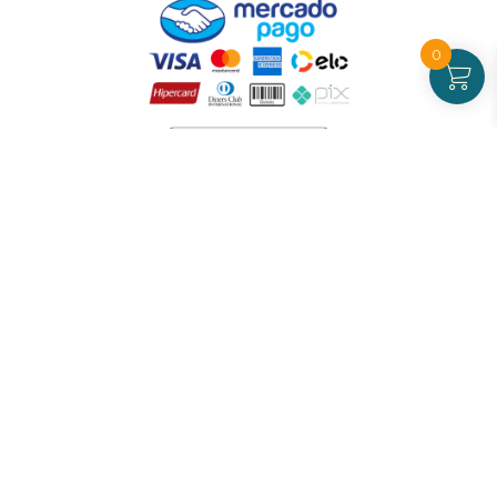
0
Atendimento
De Segunda a Sexta-feira - das 09 às 17h00
(exceto feriados)
(21) 99826-7053
CNPJ: 42.484.211.0001-97
Redes sociais