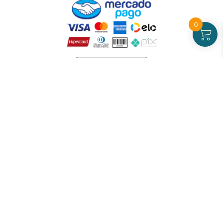
0
Atendimento
De Segunda a Sexta-feira - das 09 às 17h00
(exceto feriados)
(21) 99826-7053
CNPJ: 42.484.211.0001-97
Redes sociais