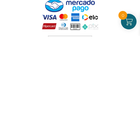
0
Atendimento
De Segunda a Sexta-feira - das 09 às 17h00
(exceto feriados)
(21) 99826-7053
CNPJ: 42.484.211.0001-97
Redes sociais