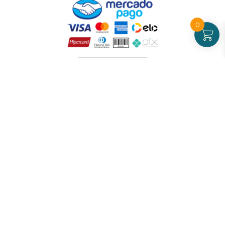
0
Atendimento
De Segunda a Sexta-feira - das 09 às 17h00
(exceto feriados)
(21) 99826-7053
CNPJ: 42.484.211.0001-97
Redes sociais