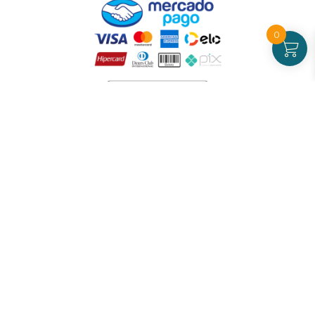
0
Atendimento
De Segunda a Sexta-feira - das 09 às 17h00
(exceto feriados)
(21) 99826-7053
CNPJ: 42.484.211.0001-97
Redes sociais