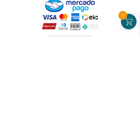
0
Atendimento
De Segunda a Sexta-feira - das 09 às 17h00
(exceto feriados)
(21) 99826-7053
CNPJ: 42.484.211.0001-97
Redes sociais