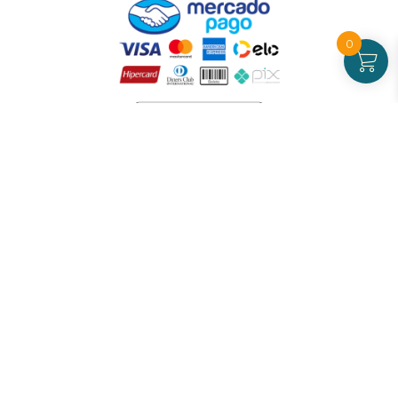
0
Atendimento
De Segunda a Sexta-feira - das 09 às 17h00
(exceto feriados)
(21) 99826-7053
CNPJ: 42.484.211.0001-97
Redes sociais