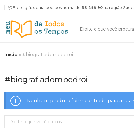
📦 Frete grátis para pedidos acima de
R$ 299,90
na região Sude
Início
»
#biografiadompedroi
#biografiadompedroi
Nenhum produto foi encontrado para a sua 