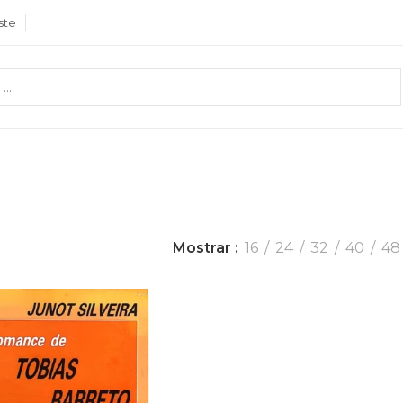
ste
Mostrar
16
24
32
40
48