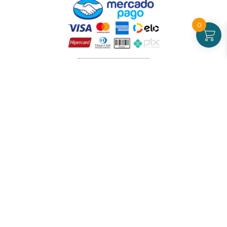
0
Atendimento
De Segunda a Sexta-feira - das 09 às 17h00
(exceto feriados)
(21) 99826-7053
CNPJ: 42.484.211.0001-97
Redes sociais