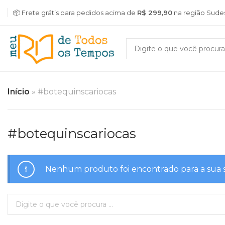
📦 Frete grátis para pedidos acima de
R$ 299,90
na região Sude
Início
»
#botequinscariocas
#botequinscariocas
Nenhum produto foi encontrado para a sua 