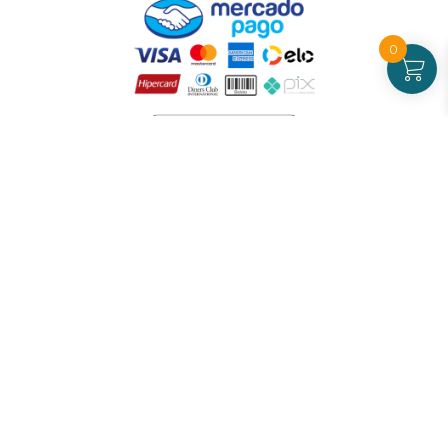
0
Atendimento
De Segunda a Sexta-feira - das 09 às 17h00
(exceto feriados)
(21) 99826-7053
CNPJ: 42.484.211.0001-97
Redes sociais