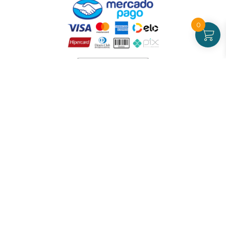
0
Atendimento
De Segunda a Sexta-feira - das 09 às 17h00
(exceto feriados)
(21) 99826-7053
CNPJ: 42.484.211.0001-97
Redes sociais