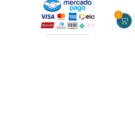
0
Atendimento
De Segunda a Sexta-feira - das 09 às 17h00
(exceto feriados)
(21) 99826-7053
CNPJ: 42.484.211.0001-97
Redes sociais