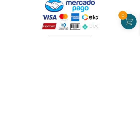
0
Atendimento
De Segunda a Sexta-feira - das 09 às 17h00
(exceto feriados)
(21) 99826-7053
CNPJ: 42.484.211.0001-97
Redes sociais