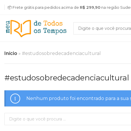
📦 Frete grátis para pedidos acima de
R$ 299,90
na região Sude
Início
»
#estudosobredecadenciacultural
#estudosobredecadenciacultural
Nenhum produto foi encontrado para a sua 