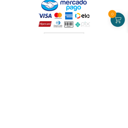
0
Atendimento
De Segunda a Sexta-feira - das 09 às 17h00
(exceto feriados)
(21) 99826-7053
CNPJ: 42.484.211.0001-97
Redes sociais