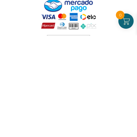
0
Atendimento
De Segunda a Sexta-feira - das 09 às 17h00
(exceto feriados)
(21) 99826-7053
CNPJ: 42.484.211.0001-97
Redes sociais