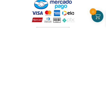
0
Atendimento
De Segunda a Sexta-feira - das 09 às 17h00
(exceto feriados)
(21) 99826-7053
CNPJ: 42.484.211.0001-97
Redes sociais