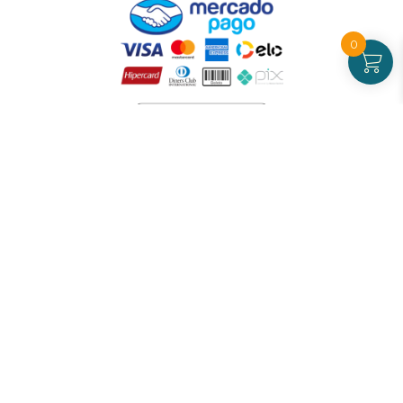
0
Atendimento
De Segunda a Sexta-feira - das 09 às 17h00
(exceto feriados)
(21) 99826-7053
CNPJ: 42.484.211.0001-97
Redes sociais