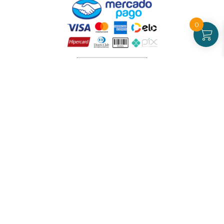
0
Atendimento
De Segunda a Sexta-feira - das 09 às 17h00
(exceto feriados)
(21) 99826-7053
CNPJ: 42.484.211.0001-97
Redes sociais