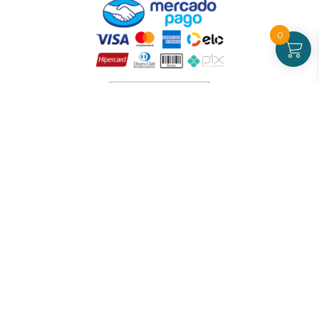
0
Atendimento
De Segunda a Sexta-feira - das 09 às 17h00
(exceto feriados)
(21) 99826-7053
CNPJ: 42.484.211.0001-97
Redes sociais