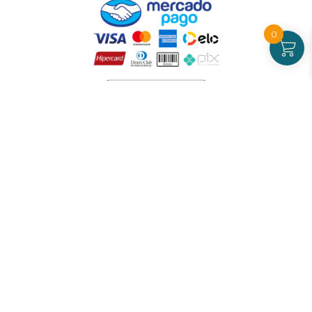
0
Atendimento
De Segunda a Sexta-feira - das 09 às 17h00
(exceto feriados)
(21) 99826-7053
CNPJ: 42.484.211.0001-97
Redes sociais