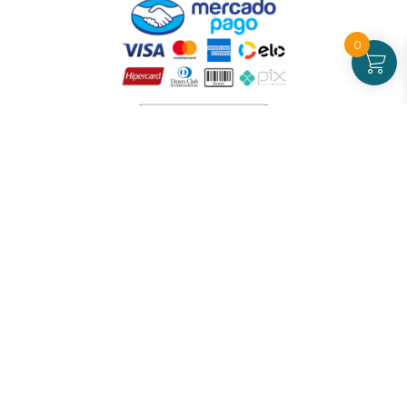
0
Atendimento
De Segunda a Sexta-feira - das 09 às 17h00
(exceto feriados)
(21) 99826-7053
CNPJ: 42.484.211.0001-97
Redes sociais