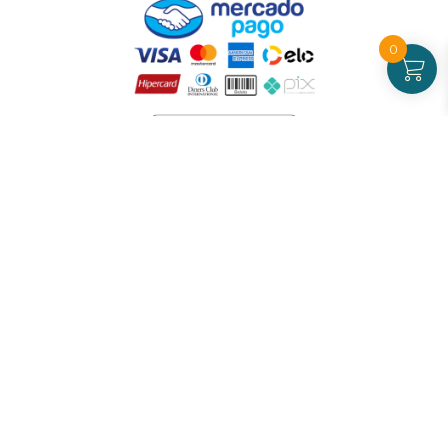
0
Atendimento
De Segunda a Sexta-feira - das 09 às 17h00
(exceto feriados)
(21) 99826-7053
CNPJ: 42.484.211.0001-97
Redes sociais