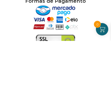
Formas de Pagamento
0
Atendimento
De Segunda a Sexta-feira - das 09 às 17h00
(exceto feriados)
(21) 99826-7053
CNPJ: 42.484.211.0001-97
Redes sociais