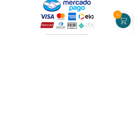
0
Atendimento
De Segunda a Sexta-feira - das 09 às 17h00
(exceto feriados)
(21) 99826-7053
CNPJ: 42.484.211.0001-97
Redes sociais