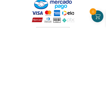
0
Atendimento
De Segunda a Sexta-feira - das 09 às 17h00
(exceto feriados)
(21) 99826-7053
CNPJ: 42.484.211.0001-97
Redes sociais