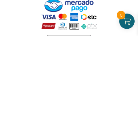
0
Atendimento
De Segunda a Sexta-feira - das 09 às 17h00
(exceto feriados)
(21) 99826-7053
CNPJ: 42.484.211.0001-97
Redes sociais