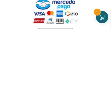
0
Atendimento
De Segunda a Sexta-feira - das 09 às 17h00
(exceto feriados)
(21) 99826-7053
CNPJ: 42.484.211.0001-97
Redes sociais