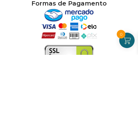
Formas de Pagamento
0
Atendimento
De Segunda a Sexta-feira - das 09 às 17h00
(exceto feriados)
(21) 99826-7053
CNPJ: 42.484.211.0001-97
Redes sociais