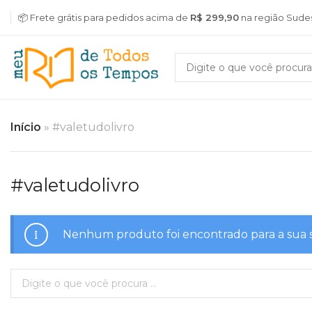
📦 Frete grátis para pedidos acima de
R$ 299,90
na região Sude
Início
»
#valetudolivro
#valetudolivro
Nenhum produto foi encontrado para a sua 